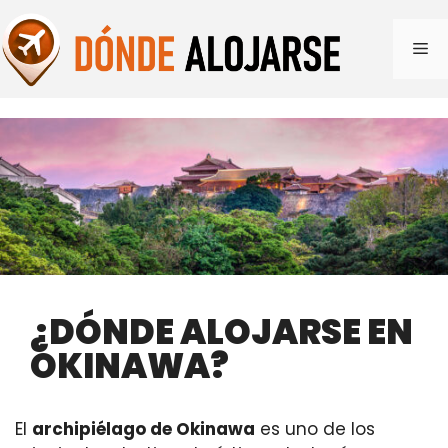
Saltar
al
Me
contenido
¿DÓNDE ALOJARSE EN
OKINAWA?
El
archipiélago de Okinawa
es uno de los