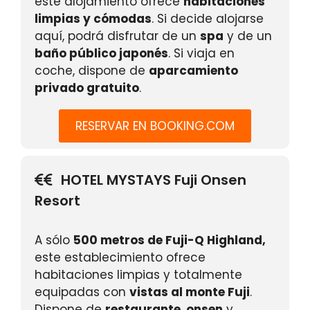
este alojamiento ofrece
habitaciones
limpias y cómodas
. Si decide alojarse
aquí, podrá disfrutar de un
spa
y de un
baño público japonés
. Si viaja en
coche, dispone de
aparcamiento
privado gratuito
.
RESERVAR EN BOOKING.COM
HOTEL MYSTAYS Fuji Onsen
Resort
A sólo
500 metros de Fuji-Q Highland,
este establecimiento ofrece
habitaciones limpias y totalmente
equipadas con
vistas al monte Fuji
.
Dispone de
restaurante
,
onsen
y