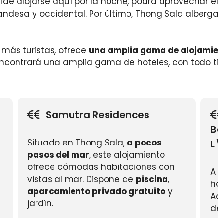
cide alojarse aquí por la noche, podrá aprovechar el
andesa y occidental. Por último, Thong Sala alber
a más turistas, ofrece
una amplia gama de alojamien
ncontrará una amplia gama de hoteles, con todo ti
Samutra Residences
B
Situado en Thong Sala,
a pocos
L
pasos del mar
, este alojamiento
ofrece cómodas habitaciones con
A
vistas al mar. Dispone de
piscina
,
h
aparcamiento privado gratuito
y
A
jardín.
d