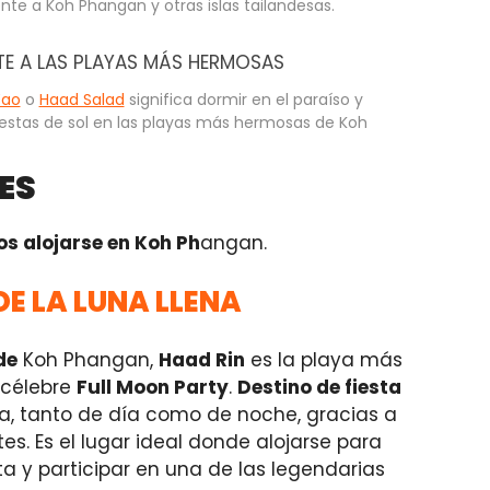
te a Koh Phangan y otras islas tailandesas.
TE A LAS PLAYAS MÁS HERMOSAS
Yao
o
Haad Salad
significa dormir en el paraíso y
uestas de sol en las playas más hermosas de Koh
ES
s alojarse en Koh Ph
angan.
DE LA LUNA LLENA
de
Koh Phangan,
Haad Rin
es la playa más
 célebre
Full Moon Party
.
Destino de fiesta
da, tanto de día como de noche, gracias a
s. Es el lugar ideal donde alojarse para
ta y participar en una de las legendarias