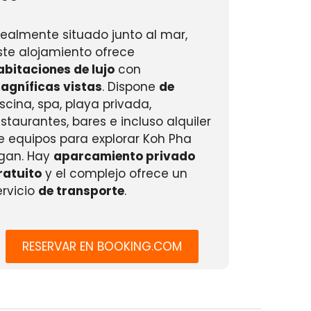
dealmente situado junto al mar,
ste alojamiento ofrece
abitaciones de lujo
con
agníficas vistas
. Dispone
de
iscina, spa, playa privada,
estaurantes, bares e incluso alquiler
e equipos para explorar Koh Pha
gan. Hay
aparcamiento privado
ratuito
y el complejo ofrece un
ervicio
de transporte
.
RESERVAR EN BOOKING.COM