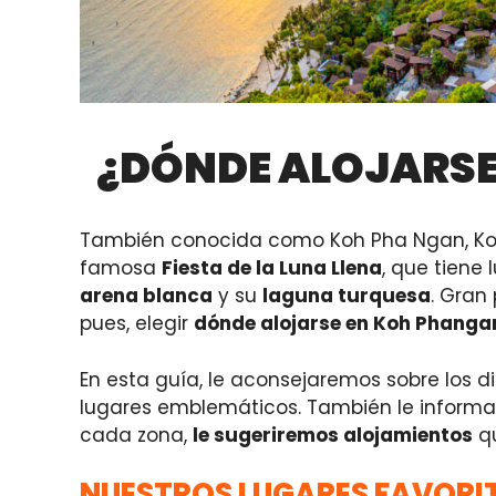
¿DÓNDE ALOJARSE
También conocida como Koh Pha Ngan, Koh 
famosa
Fiesta de la Luna Llena
, que tiene
arena blanca
y su
laguna turquesa
. Gran
pues, elegir
dónde alojarse en Koh Phanga
En esta guía, le aconsejaremos sobre los d
lugares emblemáticos. También le informar
cada zona,
le sugeriremos alojamientos
qu
NUESTROS LUGARES FAVORI