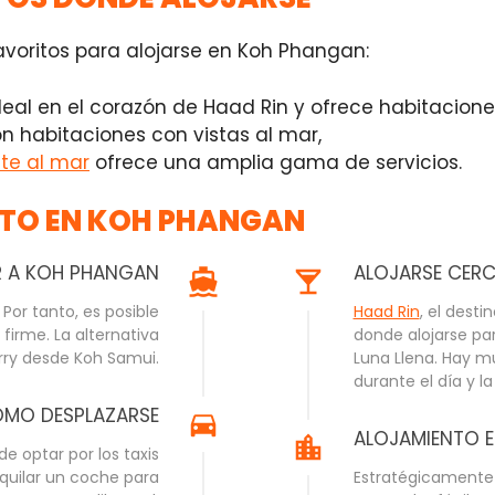
 favoritos para alojarse en Koh Phangan:
eal en el corazón de Haad Rin y ofrece habitacion
n habitaciones con vistas al mar,
nte al mar
ofrece una amplia gama de servicios.
NTO EN KOH PHANGAN
 A KOH PHANGAN
ALOJARSE CERCA
or tanto, es posible
Haad Rin
, el desti
firme. La alternativa
donde alojarse para
rry desde Koh Samui.
Luna Llena. Hay mu
durante el día y l
MO DESPLAZARSE
ALOJAMIENTO E
e optar por los taxis
lquilar un coche para
Estratégicamente