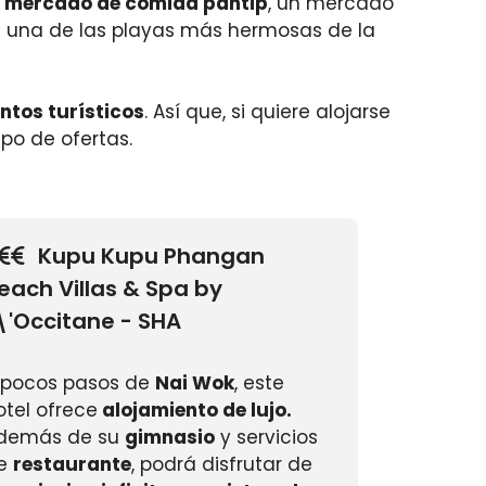
mercado de comida pantip
, un mercado
ga una de las playas más hermosas de la
tos turísticos
. Así que, si quiere alojarse
po de ofertas.
Kupu Kupu Phangan
each Villas & Spa by
\'Occitane - SHA
 pocos pasos de
Nai Wok
, este
otel ofrece
alojamiento de lujo.
demás de su
gimnasio
y servicios
e
restaurante
, podrá disfrutar de