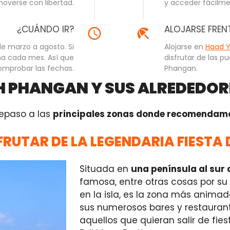
overse con libertad.
y acceder fácilmen
¿CUÁNDO IR?
ALOJARSE FREN
e marzo a agosto. Si
Alojarse en
Haad 
una cada mes. Así que
disfrutar de las p
mprobar las fechas.
Phangan.
H PHANGAN Y SUS ALREDEDOR
repaso a las
principales zonas donde recomendamo
FRUTAR DE LA LEGENDARIA FIESTA 
Situada en
una península al sur 
famosa, entre otras cosas por su
en la isla, es la zona más anima
sus numerosos bares y restaurante
aquellos que quieran salir de fies