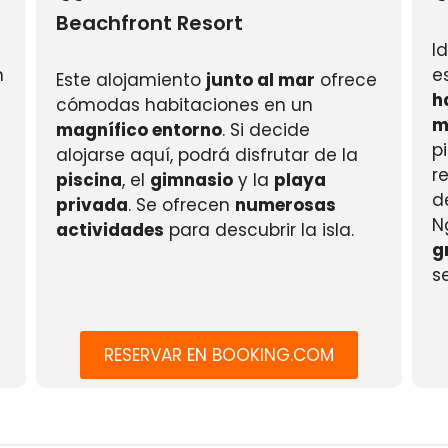
Beachfront Resort
I
n
e
Este alojamiento
junto al mar
ofrece
h
cómodas habitaciones en un
m
magnífico entorno
. Si decide
p
alojarse aquí, podrá disfrutar de la
r
piscina
, el
gimnasio
y la
playa
d
privada
. Se ofrecen
numerosas
N
actividades
para descubrir la isla.
g
s
RESERVAR EN BOOKING.COM